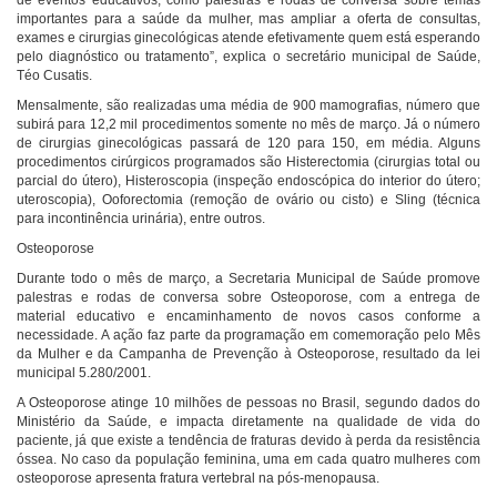
importantes para a saúde da mulher, mas ampliar a oferta de consultas,
exames e cirurgias ginecológicas atende efetivamente quem está esperando
pelo diagnóstico ou tratamento”, explica o secretário municipal de Saúde,
Téo Cusatis.
Mensalmente, são realizadas uma média de 900 mamografias, número que
subirá para 12,2 mil procedimentos somente no mês de março. Já o número
de cirurgias ginecológicas passará de 120 para 150, em média. Alguns
procedimentos cirúrgicos programados são Histerectomia (cirurgias total ou
parcial do útero), Histeroscopia (inspeção endoscópica do interior do útero;
uteroscopia), Ooforectomia (remoção de ovário ou cisto) e Sling (técnica
para incontinência urinária), entre outros.
Osteoporose
Durante todo o mês de março, a Secretaria Municipal de Saúde promove
palestras e rodas de conversa sobre Osteoporose, com a entrega de
material educativo e encaminhamento de novos casos conforme a
necessidade. A ação faz parte da programação em comemoração pelo Mês
da Mulher e da Campanha de Prevenção à Osteoporose, resultado da lei
municipal 5.280/2001.
A Osteoporose atinge 10 milhões de pessoas no Brasil, segundo dados do
Ministério da Saúde, e impacta diretamente na qualidade de vida do
paciente, já que existe a tendência de fraturas devido à perda da resistência
óssea. No caso da população feminina, uma em cada quatro mulheres com
osteoporose apresenta fratura vertebral na pós-menopausa.