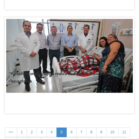
Hospital Municipal agora realiza cirurgias de laqueadura e
vasectomia
<<
1
2
3
4
5
6
7
8
9
10
11